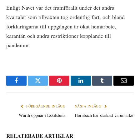
Enligt Navet var det framförallt under det andra
kvartalet som tillväxten tog ordentlig fart, och bland
förklaringarna till uppgången är ökat hemarbete,
karantän och andra restriktioner kopplande till
pandemin.
Facebook
Twitter
Pinterest
LinkedIn
Tumblr
E-
post
FÖREGÅENDE INLÄGG
NÄSTA INLÄGG
Würth öppnar i Eskilstuna
Hornbach har starkast varumärke
RELATERADE ARTIKLAR