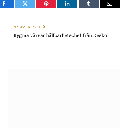
Facebook
Twitter
Pinterest
LinkedIn
Tumblr
E-
post
NÄSTA INLÄGG
Bygma värvar hållbarhetschef från Kesko