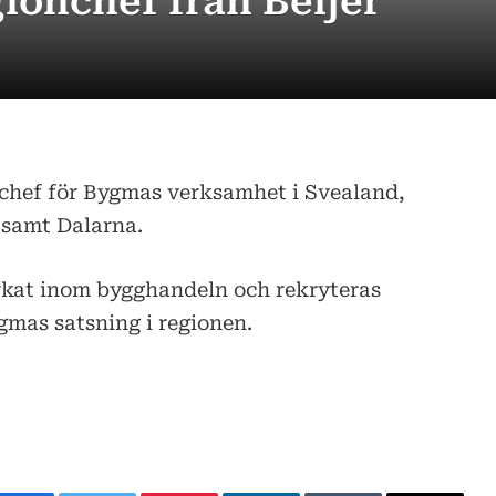
ionchef från Beijer
onchef för Bygmas verksamhet i Svealand,
 samt Dalarna.
rkat inom bygghandeln och rekryteras
ygmas satsning i regionen.