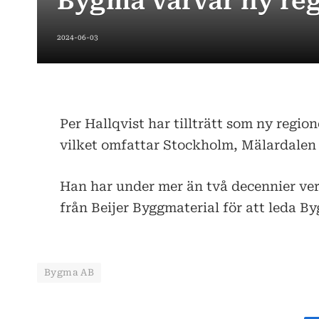
Bygma värvar ny reg
2024-06-03
Per Hallqvist har tillträtt som ny regi
vilket omfattar Stockholm, Mälardalen
Han har under mer än två decennier ve
från Beijer Byggmaterial för att leda B
Bygma AB