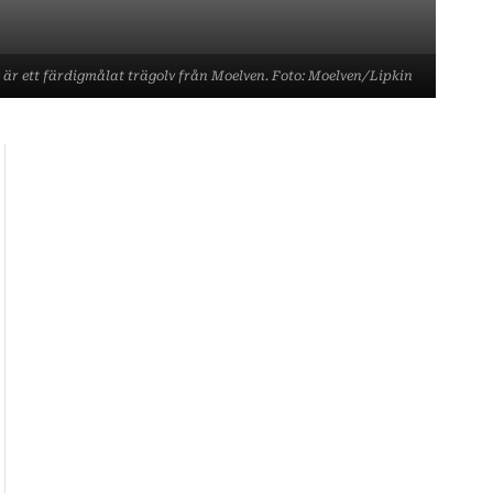
e är ett färdigmålat trägolv från Moelven. Foto: Moelven/Lipkin