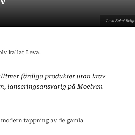
lv
Leva Sekel Beig
lv kallat Leva.
alltmer färdiga produkter utan krav
lm, lanseringsansvarig på Moelven
n modern tappning av de gamla