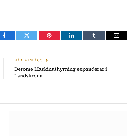
Facebook
Twitter
Pinterest
LinkedIn
Tumblr
E-
post
NÄSTA INLÄGG
Derome Maskinuthyrning expanderar i
Landskrona