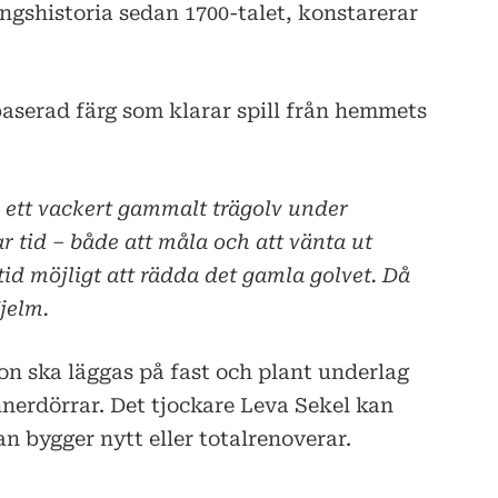
ingshistoria sedan 1700-talet, konstarerar
aserad färg som klarar spill från hemmets
 ett vackert gammalt trägolv under
r tid – både att måla och att vänta ut
ltid möjligt att rädda det gamla golvet. Då
jelm.
ion ska läggas på fast och plant underlag
nnerdörrar. Det tjockare Leva Sekel kan
n bygger nytt eller totalrenoverar.