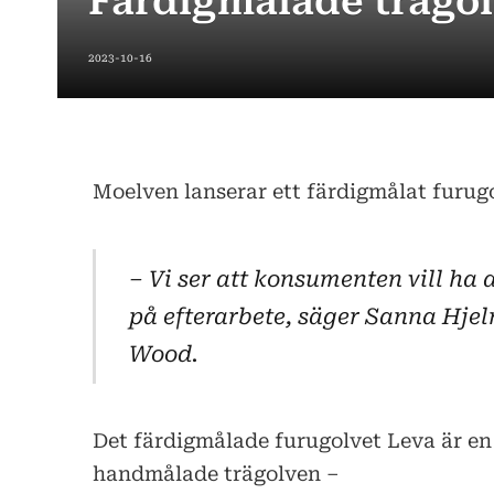
Färdigmålade trägo
2023-10-16
Moelven lanserar ett färdigmålat furugo
– Vi ser att konsumenten vill ha 
på efterarbete, säger Sanna Hje
Wood.
Det färdigmålade furugolvet Leva är e
handmålade trägolven –