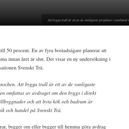
Att bygga trall är ett av de vanligaste projekten i samband
till 50 procent. En av fyra bostadsägare planerar att
mma innan året är slut. Det visar en ny undersökning i
sationen Svenskt Trä.
nschen. Att bygga trall är ett av de vanligaste
en omfattas av avdraget om den byggs i direkt
 tillbyggnader och att byta kök och badrum är
ik och handel på Svenskt Trä.
ar, bygger om eller bygger till hemma göra avdrag