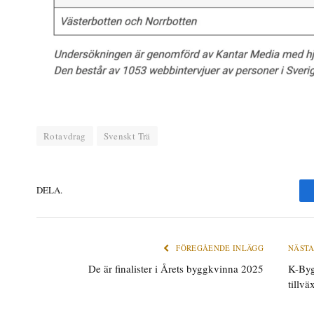
Rotavdrag
Svenskt Trä
DELA.
FÖREGÅENDE INLÄGG
NÄSTA
De är finalister i Årets byggkvinna 2025
K-Byg
tillvä