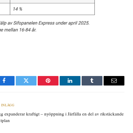
Facebook
Twitter
Pinterest
LinkedIn
Tumblr
E-
post
 INLÄGG
g expanderar kraftigt – nyöppning i Järfälla en del av rikstäckande
xtplan