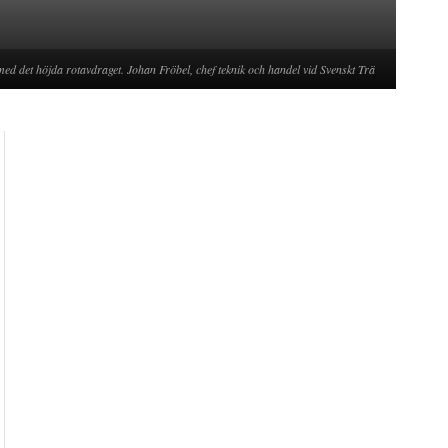
 med det höjda rotavdraget. Johan Fröbel, chef teknik och handel vid Svenskt Trä